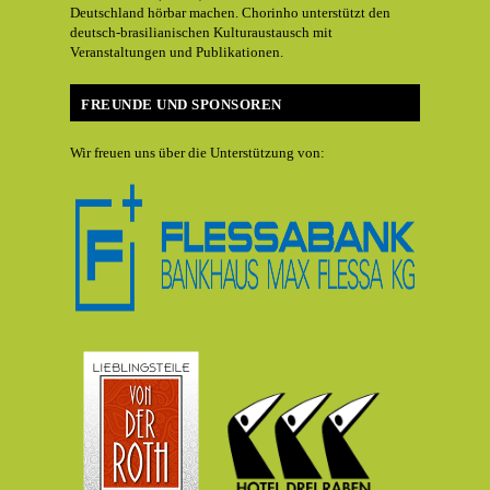
Deutschland hörbar machen. Chorinho unterstützt den
deutsch-brasilianischen Kulturaustausch mit
Veranstaltungen und Publikationen.
FREUNDE UND SPONSOREN
Wir freuen uns über die Unterstützung von: