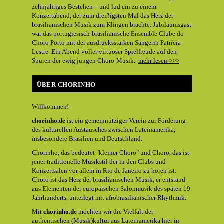
zehnjähriges Bestehen – und lud ein zu einem
Konzertabend, der zum dreißigsten Mal das Herz der
brasilianischen Musik zum Klingen brachte. Jubiläumsgast
war das portugiesisch-brasilianische Ensemble Clube do
Choro Porto mit der ausdrucksstarken Sängerin Patrícia
Lestre. Ein Abend voller virtuoser Spielfreude auf den
Spuren der ewig jungen Choro-Musik.
mehr lesen >>>
ÜBER CHORINHO
Willkommen!
chorinho.de
ist ein gemeinnütziger Verein zur Förderung
des kulturellen Austausches zwischen Lateinamerika,
insbesondere Brasilien und Deutschland.
Chorinho, das bedeutet "kleiner Choro" und Choro, das ist
jener traditionelle Musikstil der in den Clubs und
Konzertsälen vor allem in Rio de Janeiro zu hören ist.
Choro ist das Herz der brasilianischen Musik, er entstand
aus Elementen der europäischen Salonmusik des späten 19.
Jahrhunderts, unterlegt mit afrobrasilianischer Rhythmik.
Mit
chorinho.de
möchten wir die Vielfalt der
authentischen (Musik)kultur aus Lateinamerika hier in