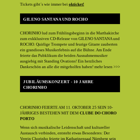
Tickets gibt´s wie immer bei
okticket!
GILENO SANTANA UND ROCHO
CHORINHO lud zum Frühlingsbeginn in die Marthakirche
zum exkklusiven CD-Release von GILENO SANTANA und
ROCHO. Quirlige Trompete und feurige Gitarre zauberten
ein grandioses Musikerlebnis auf die Bühne. Am Ende
feierte das Pubklikum die beiden Ausnahmemusiker
ausgiebig mit Standing Ovations! Ein herzliches
Dankeschön an alle die mitgeholfen haben! mehr lesen >>>
JUBILÄUMSKONZERT - 10 JAHRE
CHORINHO
CHORINHO FEIERTE AM 11. OKTOBER 25 SEIN 10-
JÄHRIGES BESTEHEN MIT DEM
CLUBE DO CHORO
PORTO
Wenn sich musikalische Leidenschaft und kultureller
Austausch verbinden, entsteht etwas Besonderes: Der
Verein Chorinho feierte im Katharinensaal Nürnberg sein